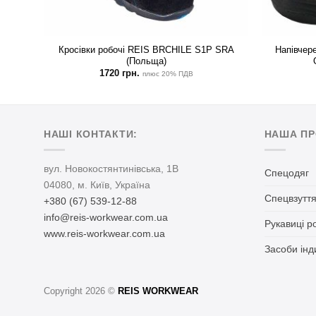
S1P
Кросівки робочі REIS BRCHILE S1P SRA
Напівче
(Польща)
1720
грн.
плюс 20% ПДВ
НАШІ КОНТАКТИ:
НАША ПР
вул. Новокостянтинівська, 1В
Спецодяг
04080, м. Київ, Україна
Спецвзутт
+380 (67) 539-12-88
info@reis-workwear.com.ua
Рукавиці р
www.reis-workwear.com.ua
Засоби інд
Copyright 2026 ©
REIS WORKWEAR