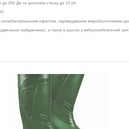
ю до 200 Дж та зусиллям стиску до 15 кН
RC.
 з антибактеріальним ефектом, підтвердженим мікробіологічними д
дівельних майданчиках, а також у шахтах у вибухонебезпечній зон