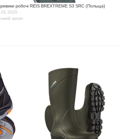
ревики робочі REIS BREXTREME S3 SRC (Польща)
.01.2020
ожий запис