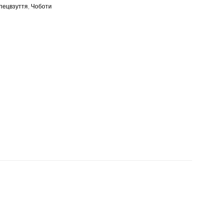
пецвзуття
,
Чоботи