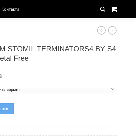
Контакти
UM STOMIL TERMINATORS4 BY S4
tal Free
В
NATORS4 BY S4 SRC (Польща) - Metal Free кількість
ошик