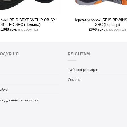
ревики REIS BRYESVEL-P-OB SY
Черевики робочі REIS BRWIN
OB E FO SRC (Польща)
SRC (Польща)
1040
грн.
2040
грн.
плюс 20% ПДВ
плюс 20% ПДВ
ОДУКЦІЯ
КЛІЄНТАМ
Таблиці розмірів
я
Оплата
обочі
ивідуального захисту