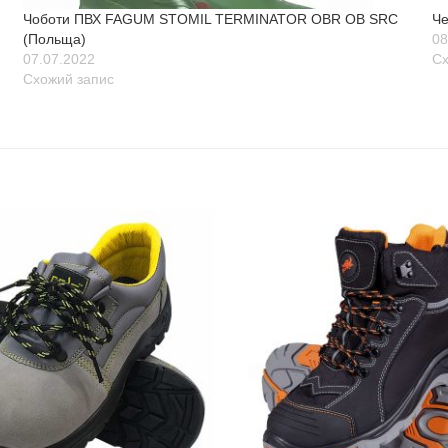
Чоботи ПВХ FAGUM STOMIL TERMINATOR OBR OB SRC
Че
(Польща)
08
07.07.2022
Сх
Схожий запис