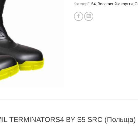
Категорії:
S4
,
Вологостійке взуття
,
С
MIL TERMINATORS4 BY S5 SRC (Польща)