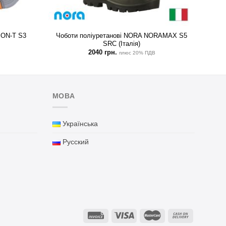
SON-T S3
Чоботи поліуретанові NORA NORAMAX S5
SRC (Італія)
2040
грн.
плюс 20% ПДВ
МОВА
Українська
Русский