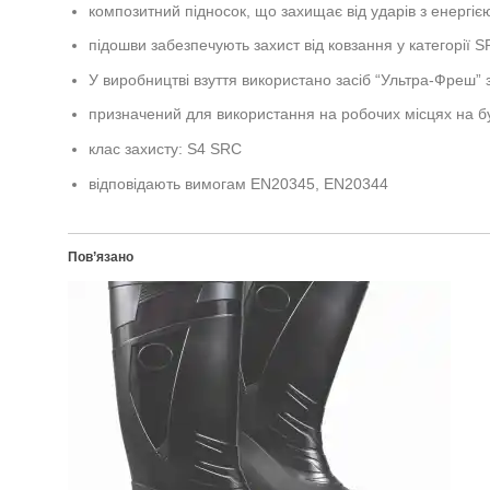
композитний підносок, що захищає від ударів з енергіє
підошви забезпечують захист від ковзання у категорії S
У виробництві взуття використано засіб “Ультра-Фреш”
призначений для використання на робочих місцях на бу
клас захисту: S4 SRC
відповідають вимогам EN20345, EN20344
Пов’язано