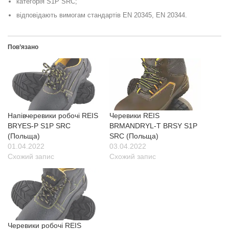
категорія S1P SRC;
відповідають вимогам стандартів EN 20345, EN 20344.
Пов’язано
Напівчеревики робочі REIS
Черевики REIS
BRYES-P S1P SRC
BRMANDRYL-T BRSY S1P
(Польща)
SRC (Польща)
01.04.2022
03.04.2022
Схожий запис
Схожий запис
Черевики робочі REIS