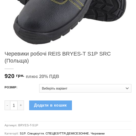
Черевики робочі REIS BRYES-T S1P SRC
(Польща)
920
грн.
плюс 20% ПДВ
РОЗМІР:
Черевики робочі REIS BRYES-T S1P SRC (Польща) кількість
Додати в кошик
Артикул:
BRYES-T-S1P
Категорії:
S1P
,
Спецвзуття
,
СПЕЦВЗУТТЯ ДЕМІСЕЗОННЕ
,
Черевики