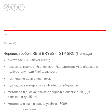
Опис
Відгуки (0)
Черевики робочі REIS BRYES-T S1P SRC (Польща)
виготовлені з бичачої шкіри;
нековзна, маслостійка, бензостійка, антистатична підошва з
поліуретану подвійної щільності;
поглинання ударів під п’ятою;
підкладка з матеріалу cambrelle, що вбирає піт;
металева підноска, стійка до ударів з енергією 200 Дж і
стискання до 15 кН;
металева антипрокольна устілка 1500Н;