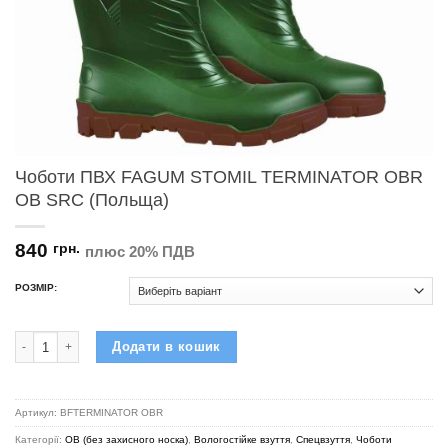
Чоботи ПВХ FAGUM STOMIL TERMINATOR OBR
OB SRC (Польща)
840
грн.
плюс 20% ПДВ
РОЗМІР:
Чоботи ПВХ FAGUM STOMIL TERMINATOR OBR OB SRC (Польща) кількіс
Додати в кошик
Артикул:
BFTERMINATOR OBR
Категорії:
OB (без захисного носка)
,
Вологостійке взуття
,
Спецвзуття
,
Чоботи