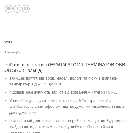
Опис
Відгуки (0)
Чоботи вологозахисні FAGUM STOMIL TERMINATOR OBR
OB SRC (Польща)
захищає взуття від води, масел, вологи та піску в діапазоні
температур від – 5°С до 40°С
підошви забезпечують захист від ковзання у категорії SRC.
У виробництві взуття використано засіб “Ультра-Фреш” з
антибактеріальним ефектом, підтвердженим мікробіологічними
дослідженнями.
призначений для використання на робочих місцях на будівельних
майданчиках, а також у шахтах у вибухонебезпечній зоні
горючих речовин