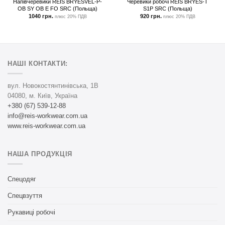
Напівчеревики REIS BRYESVEL-P-
Черевики робочі REIS BRYES-T
OB SY OB E FO SRC (Польща)
S1P SRC (Польща)
1040
грн.
920
грн.
плюс 20% ПДВ
плюс 20% ПДВ
НАШІ КОНТАКТИ:
вул. Новокостянтинівська, 1В
04080, м. Київ, Україна
+380 (67) 539-12-88
info@reis-workwear.com.ua
www.reis-workwear.com.ua
НАША ПРОДУКЦІЯ
Спецодяг
Спецвзуття
Рукавиці робочі