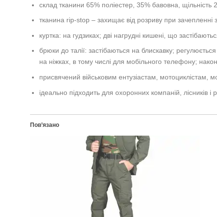
склад тканини 65% поліестер, 35% бавовна, щільність 2
тканина rip-stop – захищає від розриву при зачепленні
куртка: на гудзиках; дві нагрудні кишені, що застібають
брюки до талії: застібаються на блискавку; регулюється п
на ніжках, в тому числі для мобільного телефону; нако
присвячений військовим ентузіастам, мотоциклістам, 
ідеально підходить для охоронних компаній, лісників і 
Пов’язано