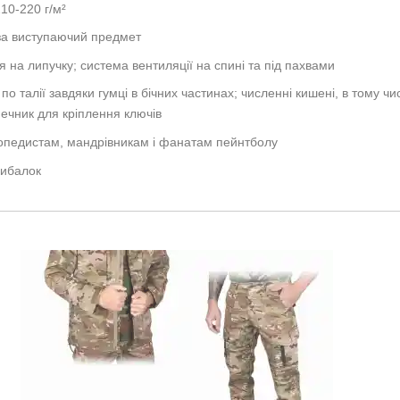
10-220 г/м²
 за виступаючий предмет
ся на липучку; система вентиляції на спині та під пахвами
о талії завдяки гумці в бічних частинах; численні кишені, в тому числ
нечник для кріплення ключів
мопедистам, мандрівникам і фанатам пейнтболу
рибалок