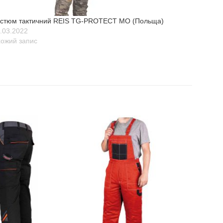
остюм тактичний REIS TG-PROTECT MO (Польща)
.03.2022
ожий запис