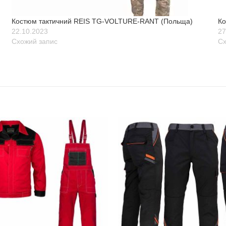
Костюм тактичний REIS TG-VOLTURE-RANT (Польща)
К
22.10.2023
27
Схожий запис
Сх