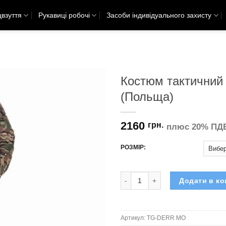
взуття
Рукавиці робочі
Засоби індивідуального захисту
Костюм тактичний
(Польща)
2160
грн.
плюс 20% ПД
РОЗМІР:
Костюм тактичний REIS Tactical
Додати в к
Артикул:
TG-DERR MO