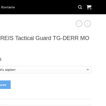
Контакти
 REIS Tactical Guard TG-DERR MO
В
 Guard TG-DERR MO (Польща) кількість
ошик