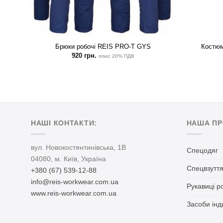
 100%
Брюки робочі REIS PRO-T GYS
Костю
920
грн.
плюс 20% ПДВ
НАШІ КОНТАКТИ:
НАША ПР
вул. Новокостянтинівська, 1В
Спецодяг
04080, м. Київ, Україна
Спецвзутт
+380 (67) 539-12-88
info@reis-workwear.com.ua
Рукавиці р
www.reis-workwear.com.ua
Засоби інд