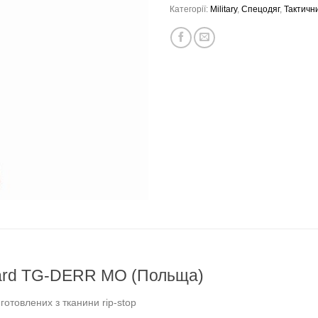
Категорії:
Military
,
Спецодяг
,
Тактичн
ard
TG-DERR
MO (Польща)
готовлених з тканини rip-stop