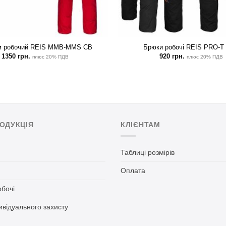
м робочий REIS MMB-MMS CB
Брюки робочі REIS PRO-T
1350
грн.
920
грн.
плюс 20% ПДВ
плюс 20% ПДВ
ОДУКЦІЯ
КЛІЄНТАМ
Таблиці розмірів
я
Оплата
обочі
ивідуального захисту