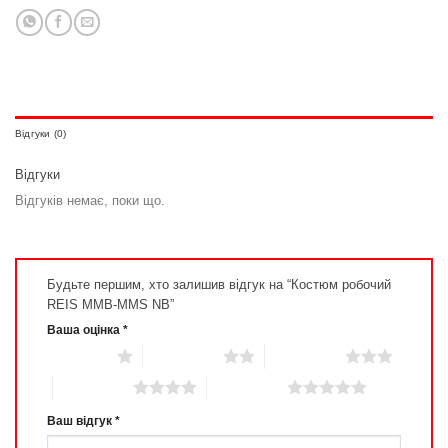
Відгуки (0)
Відгуки
Відгуків немає, поки що.
Будьте першим, хто залишив відгук на “Костюм робочий
REIS MMB-MMS NB”
Ваша оцінка
*
1 з 5 зірок
2 з 5 зірок
3 з 5 зірок
4 з 5 зірок
5 з 5 зірок
Ваш відгук
*