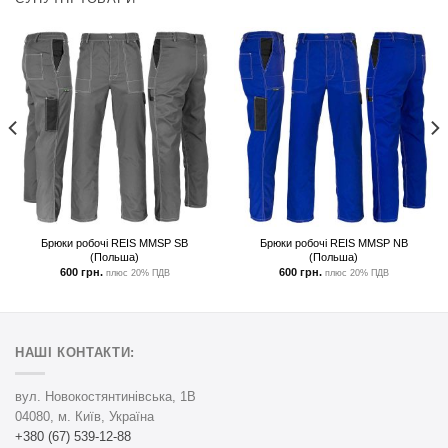
Брюки робочі REIS MMSP SB
Брюки робочі REIS MMSP NB
(Польша)
(Польша)
600
грн.
600
грн.
плюс 20% ПДВ
плюс 20% ПДВ
НАШІ КОНТАКТИ:
вул. Новокостянтинівська, 1В
04080, м. Київ, Україна
+380 (67) 539-12-88