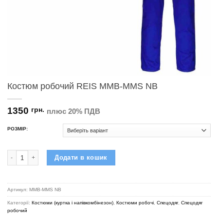
Костюм робочий REIS MMB-MMS NB
1350
грн.
плюс 20% ПДВ
РОЗМІР:
Костюм робочий REIS MMB-MMS NB кількість
Додати в кошик
Артикул:
MMB-MMS NB
Категорії:
Костюми (куртка і напівкомбінезон)
,
Костюми робочі
,
Спецодяг
,
Спецодяг
робочий